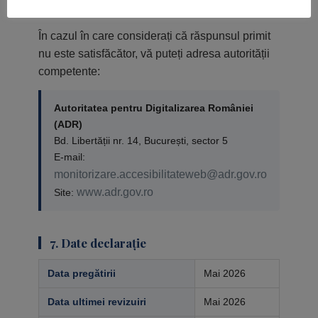
6. Procedura de asigurare a aplicării
În cazul în care considerați că răspunsul primit
nu este satisfăcător, vă puteți adresa autorității
competente:
Autoritatea pentru Digitalizarea României
(ADR)
Bd. Libertății nr. 14, București, sector 5
E-mail:
monitorizare.accesibilitateweb@adr.gov.ro
www.adr.gov.ro
Site:
7. Date declarație
Data pregătirii
Mai 2026
Data ultimei revizuiri
Mai 2026