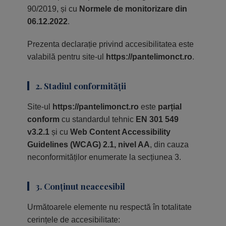
90/2019, și cu
Normele de monitorizare din
06.12.2022
.
Prezenta declarație privind accesibilitatea este
valabilă pentru site-ul
https://pantelimonct.ro
.
2. Stadiul conformității
Site-ul
https://pantelimonct.ro
este
parțial
conform
cu standardul tehnic
EN 301 549
v3.2.1
și cu
Web Content Accessibility
Guidelines (WCAG) 2.1, nivel AA
, din cauza
neconformităților enumerate la secțiunea 3.
3. Conținut neaccesibil
Următoarele elemente nu respectă în totalitate
cerințele de accesibilitate: