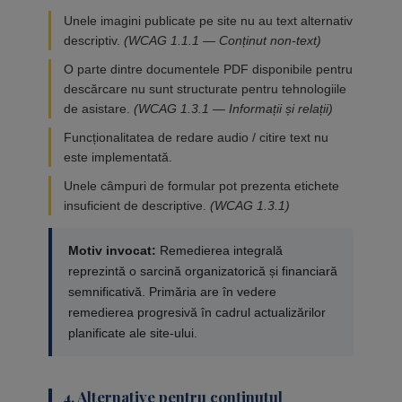
Unele imagini publicate pe site nu au text alternativ
descriptiv.
(WCAG 1.1.1 — Conținut non-text)
O parte dintre documentele PDF disponibile pentru
descărcare nu sunt structurate pentru tehnologiile
de asistare.
(WCAG 1.3.1 — Informații și relații)
Funcționalitatea de redare audio / citire text nu
este implementată.
Unele câmpuri de formular pot prezenta etichete
insuficient de descriptive.
(WCAG 1.3.1)
Motiv invocat:
Remedierea integrală
reprezintă o sarcină organizatorică și financiară
semnificativă. Primăria are în vedere
remedierea progresivă în cadrul actualizărilor
planificate ale site-ului.
4. Alternative pentru conținutul