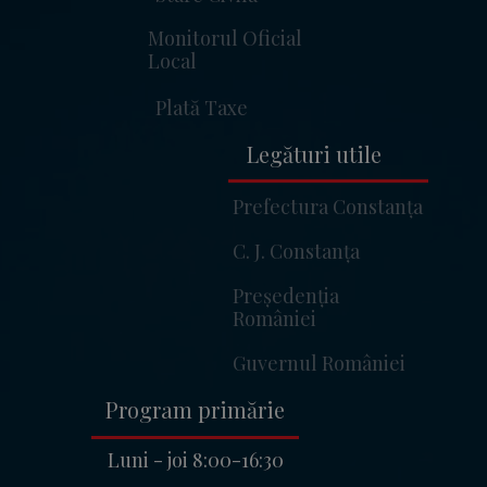
Monitorul Oficial
Local
Plată Taxe
Legături utile
Prefectura Constanța
C. J. Constanța
Ulm – Asistent Virtual
Președenția
Primaria Pantelimon
României
Guvernul României
Buna ziua! Sunt
Ulm
, asistentul
virtual al Primariei Pantelimon.
👋
Program primărie
Cum va pot ajuta astazi?
U
11:06
Luni - joi 8:00-16:30