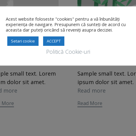
Acest website foloseste "cookies" pentru a vă înbunătăți
experiența de navigare. Presupunem că sunteți de acord cu
aceasta dar puteți oricând să reveniți asupra deciziei.
Setari cookie
ACCEPT
Politică Cookie-uri
ple small text. Lorem
Sample small text. Lo
m dolor sit amet.
ipsum dolor sit amet.
d more
Read more
d More
Read More