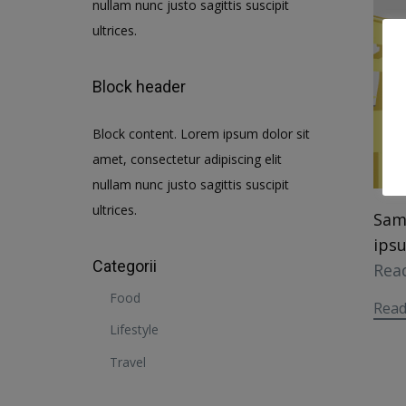
nullam nunc justo sagittis suscipit
ultrices.
Block header
Block content. Lorem ipsum dolor sit
amet, consectetur adipiscing elit
nullam nunc justo sagittis suscipit
ultrices.
Sam
ipsu
Categorii
Rea
Food
Rea
Lifestyle
Travel