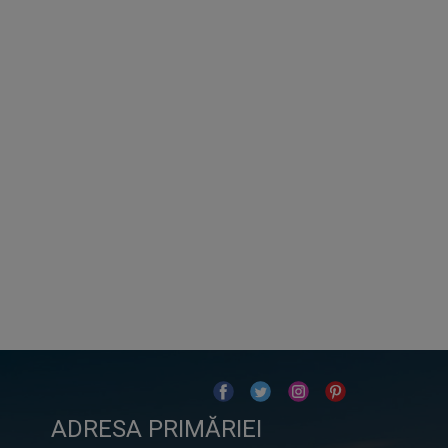
Ulm – Asistent Virtual
Primaria Pantelimon
Buna ziua! Sunt
Ulm
, asistentul
virtual al Primariei Pantelimon.
👋
Cum va pot ajuta astazi?
U
22:21
ADRESA PRIMĂRIEI