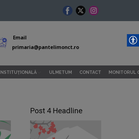
Email
primaria@pantelimonct.ro
 INSTITUȚIONALĂ
ULMETUM
CONTACT
MONITORUL O
Post 4 Headline