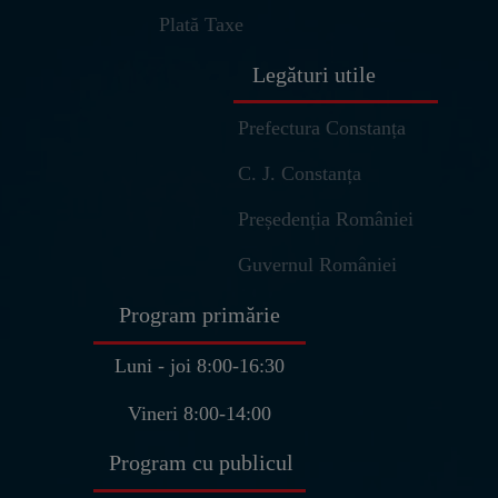
Plată Taxe
Legături utile
Prefectura Constanța
C. J. Constanța
Președenția României
Ulm – Asistent Virtual
Primaria Pantelimon
Guvernul României
Buna ziua! Sunt
Ulm
, asistentul
Program primărie
virtual al Primariei Pantelimon.
👋
Cum va pot ajuta astazi?
Luni - joi 8:00-16:30
U
15:47
Vineri 8:00-14:00
Program cu publicul