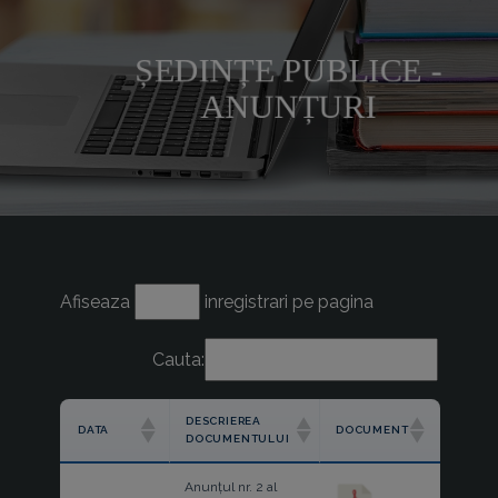
ȘEDINȚE PUBLICE -
ANUNȚURI
Afiseaza
inregistrari pe pagina
Cauta:
DESCRIEREA
DATA
DOCUMENT
DOCUMENTULUI
Anunțul nr. 2 al