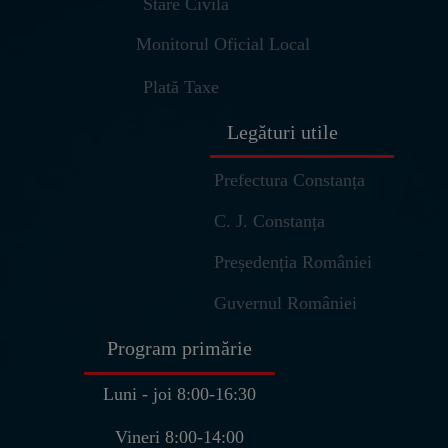
Stare Civila
Monitorul Oficial Local
Plată Taxe
Legături utile
Prefectura Constanța
C. J. Constanța
Președenția României
Ulm – Asistent Virtual
Primaria Pantelimon
Guvernul României
Buna ziua! Sunt
Ulm
, asistentul
Program primărie
virtual al Primariei Pantelimon.
👋
Cum va pot ajuta astazi?
Luni - joi 8:00-16:30
U
07:04
Vineri 8:00-14:00