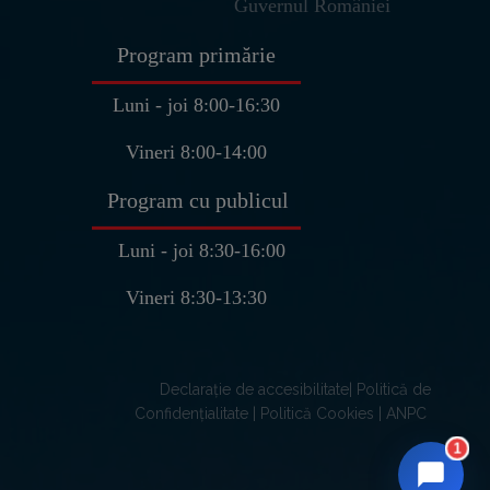
Guvernul României
Buna ziua! Sunt
Ulm
, asistentul
Program primărie
virtual al Primariei Pantelimon.
👋
Cum va pot ajuta astazi?
Luni - joi 8:00-16:30
U
10:37
Vineri 8:00-14:00
Program cu publicul
Luni - joi 8:30-16:00
Vineri 8:30-13:30
Declarație de accesibilitate| Politică de
Confidențialitate | Politică Cookies | ANPC
1