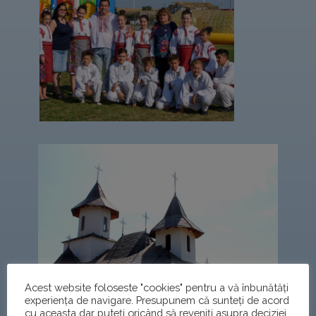
Acest website foloseste "cookies" pentru a vă înbunătăți
experiența de navigare. Presupunem că sunteți de acord
cu aceasta dar puteți oricând să reveniți asupra deciziei.